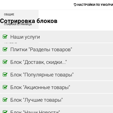
НАСТРОЙКИ ПО УМОЛЧ
ОБЩИЕ
Digital-агентство для продажи любых
Сотрировка блоков
товаров и услуг
ГЛАВНАЯ СТРАНИЦА
СОРТИРОВКА БЛОКОВ
Наши услуги
Поиск
КАТАЛОГ
МЕНЮ
КОНТЕНТ
Плитки "Разделы товаров"
ГЛАВНАЯ
АКЦИИ
Блок "Доставк, скидки..."
НАШИ АКЦИИ
Блок "Популярные товары"
Блок "Акционные товары"
Блок "Лучшие товары"
Блок "Наши Новости"