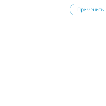
Применить
с 07.09. по 30.10.
Разработка интернет магазина