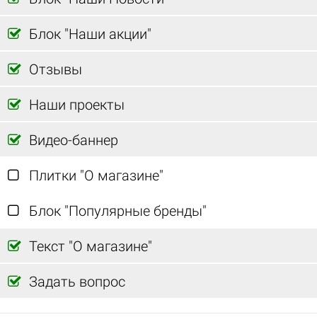
Блок "Наши акции"
Отзывы
Наши проекты
с 01 декабря по 12 декабря
Акция «Антикризис» от Битрикс
Видео-баннер
Плитки "О магазине"
Блок "Популярные бренды"
-30%
Текст "О магазине"
Задать вопрос