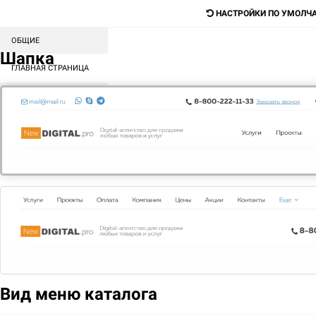
НАСТРОЙКИ ПО УМОЛЧ
ОБЩИЕ
Digital-агентство для продажи любых
Шапка
товаров и услуг
ГЛАВНАЯ СТРАНИЦА
СОРТИРОВКА БЛОКОВ
Поиск
КАТАЛОГ
МЕНЮ
КОНТЕНТ
ГЛАВНАЯ
АКЦИИ
НАШИ АКЦИИ
Вид меню каталога