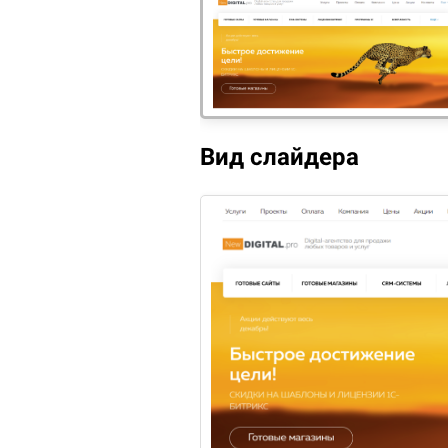
с 01 декабря по 12 декабря
с 07.
Акция «Антикризис» от
Раз
Вид слайдера
Битрикс
маг
-15%
с 01 августа по 31 августа
с 29.
Летнее ассорти скидок
Ски
на готовые решения
реш