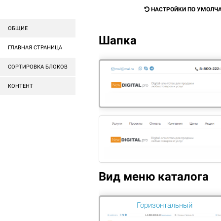
mail@mail.ru
НАСТРОЙКИ ПО УМОЛЧ
ОБЩИЕ
Шапка
Digital-агентство для прода
ГЛАВНАЯ СТРАНИЦА
любых товаров и услуг
СОРТИРОВКА БЛОКОВ
КОНТЕНТ
ГОТОВЫЕ САЙТЫ
ГОТОВЫЕ МАГАЗИНЫ
ГЛАВНАЯ
АКЦИИ
НАШИ АКЦИИ
Вид меню каталога
-3
Горизонтальный