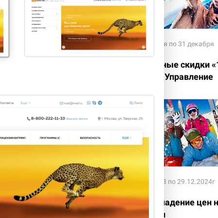
09. по 30.10.
с 01 декабря по 31 декабря
работка интернет
Прозрачные скидки «
азина
Битрикс: Управление
сайтом»
-30%
11. по 29.12.
с 29.11.2023 по 29.12.2024г
дки на все готовые
Зимнее падение цен 
ения Битрикс
лицензии