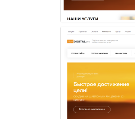
1
Вам нужна
Ес
сп
консультация?
Цены
2026 © Digital компания
Все права защищены