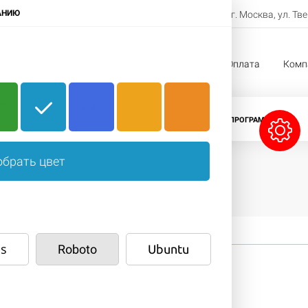
8-800-222-11-33
АНИЮ
г. Москва, ул. Тв
Заказать звонок
жи
Услуги
Проекты
Оплата
Комп
CRM-СИСТЕМЫ
ЛИЦЕНЗИИ БИТРИКС
ПРОГРАММЫ 1С
брать цвет
s
Roboto
Ubuntu
ша корзина пуста.