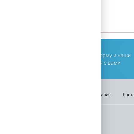
 главную
В каталог
ли у вас остались вопросы, заполните форму и наши
ециалисты в ближайшее время свяжутся с вами
Оплата
Каталог
Акции
Компания
Конт