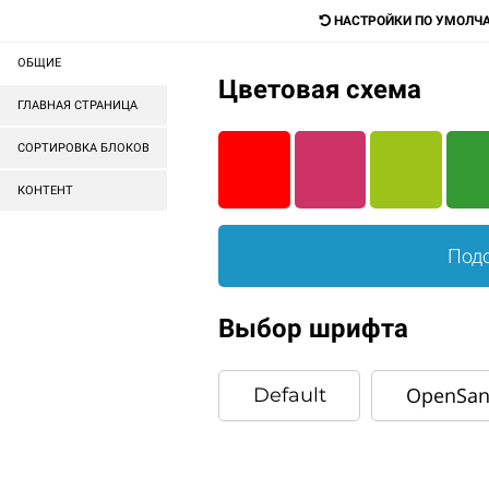
mail@mail.ru
НАСТРОЙКИ ПО УМОЛЧ
ОБЩИЕ
Цветовая схема
Digital-агентство для прода
ГЛАВНАЯ СТРАНИЦА
любых товаров и услуг
СОРТИРОВКА БЛОКОВ
КОНТЕНТ
ГОТОВЫЕ САЙТЫ
ГОТОВЫЕ МАГАЗИНЫ
Подо
ГЛАВНАЯ
КОРЗИНА
Выбор шрифта
OpenSan
Default
Ва