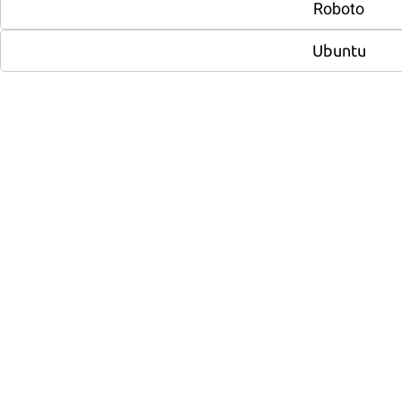
На главную
В каталог
Roboto
Ubuntu
Вам нужна
консультация?
Если у вас остались вопросы, заполните
форму и наши специалисты в
ближайшее время свяжутся с вами
Задать вопрос