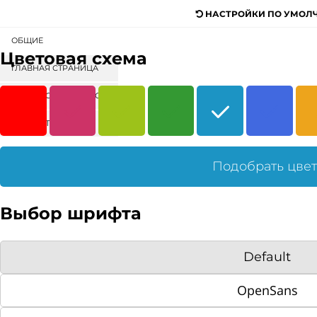
НАСТРОЙКИ ПО УМОЛ
ОБЩИЕ
Digital-агентство для продажи
Цветовая схема
любых товаров и услуг
ГЛАВНАЯ СТРАНИЦА
СОРТИРОВКА БЛОКОВ
Поиск
КАТАЛОГ
МЕНЮ
КОНТЕНТ
ГЛАВНАЯ
Подобрать цве
КОРЗИНА
Выбор шрифта
Default
Ваша корзина пуста.
OpenSans