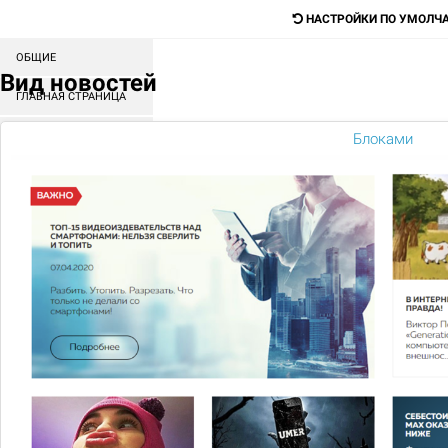
НАСТРОЙКИ ПО УМОЛЧ
ОБЩИЕ
Digital-агентство для продажи любых
Вид новостей
товаров и услуг
ГЛАВНАЯ СТРАНИЦА
СОРТИРОВКА БЛОКОВ
Блоками
Поиск
КАТАЛОГ
МЕНЮ
КОНТЕНТ
ГЛАВНАЯ
КОРЗИНА
Ваша корзина пуста.