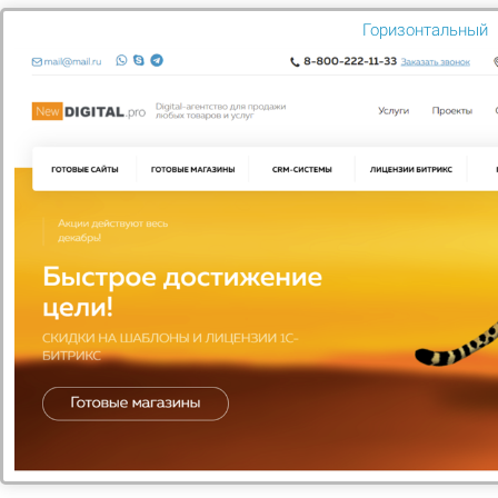
На главную
В каталог
Горизонтальный
Вам нужна
консультация?
Если у вас остались вопросы, заполните
форму и наши специалисты в ближайшее
время свяжутся с вами
Задать вопрос