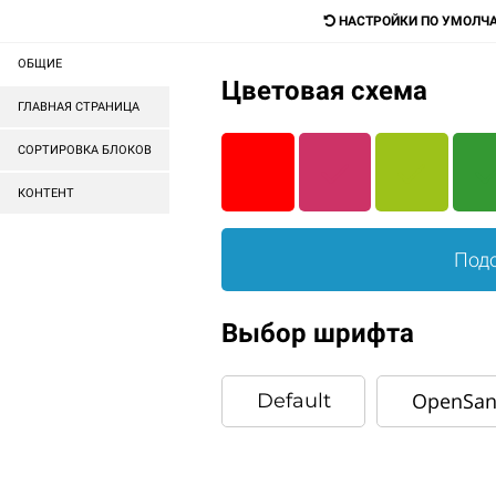
mail@mail.ru
НАСТРОЙКИ ПО УМОЛЧ
ОБЩИЕ
Цветовая схема
Digital-агентство для прода
ГЛАВНАЯ СТРАНИЦА
любых товаров и услуг
СОРТИРОВКА БЛОКОВ
КОНТЕНТ
ГОТОВЫЕ САЙТЫ
ГОТОВЫЕ МАГАЗИНЫ
Подо
ГЛАВНАЯ
КОРЗИНА
Выбор шрифта
OpenSan
Default
Ва