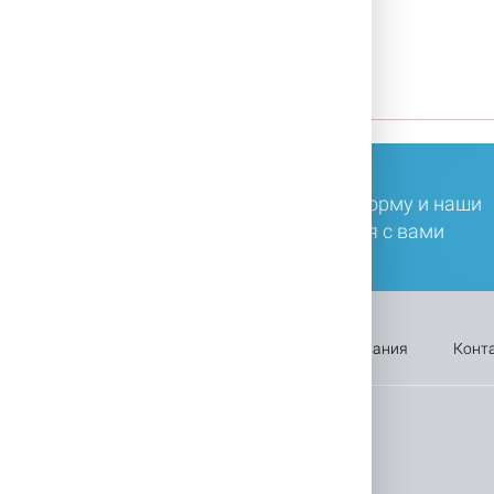
 главную
В каталог
ли у вас остались вопросы, заполните форму и наши
ециалисты в ближайшее время свяжутся с вами
Оплата
Каталог
Акции
Компания
Конт