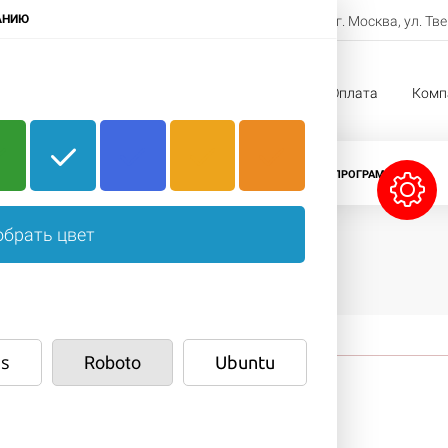
8-800-222-11-33
АНИЮ
г. Москва, ул. Тв
Заказать звонок
жи
Услуги
Проекты
Оплата
Комп
CRM-СИСТЕМЫ
ЛИЦЕНЗИИ БИТРИКС
ПРОГРАММЫ 1С
брать цвет
s
Roboto
Ubuntu
ша корзина пуста.