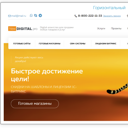
НАШИ УСЛУГИ
Горизонтальный
Большие возможности
Наша компания готова оказать полный спектр услуг с
командой профессионалов в короткие сроки. Продвижение
сайтов,разработка,готовые веб продукты и многое другое.
ТЕХ.ПОДДЕРЖКА ГОТОВЫХ
РЕШЕНИЙ
В рамках техподдержки производим
резервное копирование всей
информации на сайте
Узнать больше
РЕКЛАМА В ИНТЕРНЕТЕ