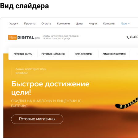
Вид слайдера
ДИЗАЙН И БРЕНДИНГ
Комплекс мероприятий,
направленных на создание
целостного имиджа вашей
фирмы
Подробнее
12 товаров
НОВИНКА
-7%
МАГАЗИН
ДОСТАВКИ
ЕДЫ