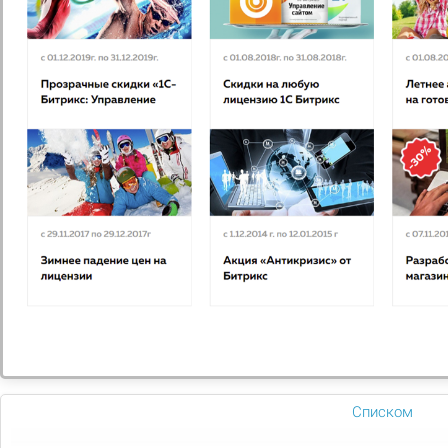
ДИЗАЙН И БРЕНДИНГ
Комплекс мероприятий,
направленных на создание
целостного имиджа вашей
фирмы
Подробнее
12 товаров
НОВИНКА
-7%
МАГАЗИН
ДОСТАВКИ
Списком
ЕДЫ