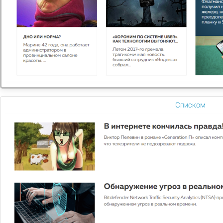
НАШИ УСЛУГИ
Большие возможности
Наша компания готова оказать полный спектр услуг с
командой профессионалов в короткие сроки. Продвижение
сайтов,разработка,готовые веб продукты и многое другое.
ТЕХ.ПОДДЕРЖКА ГОТОВЫХ
Списком
РЕШЕНИЙ
В рамках техподдержки производим
резервное копирование всей
информации на сайте
Узнать больше
РЕКЛАМА В ИНТЕРНЕТЕ