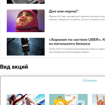
Выведи свой сайт в ТОП продаж
Подробнее
РАЗРАБОТКА САЙТОВ
Создадим продающий сайт для
бизнеса с конверсией до 34%
Подробнее
Вид акций
ПРОДВИЖЕНИЕ САЙТА
Блоками
На 60% увеличим посещаемость
Подробнее