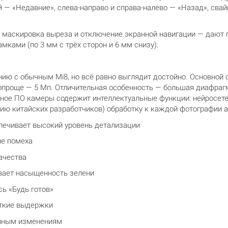
 — «Недавние», слева-направо и справа-налево — «Назад», свай
маскировка выреза и отключение экранной навигации — дают 
мками (по 3 мм с трёх сторон и 6 мм снизу).
нию с обычным Mi8, но всё равно выглядит достойно. Основной
проще — 5 Мп. Отличительная особенность — большая диафрагма
одное ПО камеры содержит интеллектуальные функции: нейросете
нию китайских разработчиков) обработку к каждой фотографии 
ечивает высокий уровень детализации
е помеха
ачества
вает насыщенность зелени
ь «Будь готов»
откие выдержки
енным изменениям