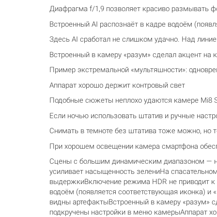
Диафрагма f/1,9 позволяет красиво размывать ф
Встроенный AI распознаёт в кадре водоём (появ
Здесь AI сработал не слишком удачно. Над лини
Встроенный в камеру «разум» сделал акцент на 
Пример экстремальной «мультяшности»: одновре
Аппарат хорошо держит контровый свет
Подобные сюжеты неплохо удаются камере Mi8 
Если ночью использовать штатив и ручные настр
Снимать в темноте без штатива тоже можно, но 
При хорошем освещении камера смартфона обесп
Сцены с большим динамическим диапазоном — не
усиливает насыщенность зелениНа спасательном 
выдержкиВключение режима HDR не приводит к с
водоём (появляется соответствующая иконка) и 
видны артефактыВстроенный в камеру «разум» с
подкручены настройки в меню камерыАппарат х