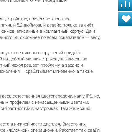
ной к боевой. Отчёт перед вами.
е устройство, причём не «лопата».
ипичный 5,2-дюймовый девайс, только за счёт
дюймов, вписанные в компактный корпус. Да и
ённого SE скромнее по всем показателям — весу,
отсутствие сильных скруглений придаёт
ий на добрый миллиметр модуль камеры не
тный чехол решает проблему, а заодно и
 поколения — срабатывает мгновенно, а также
есь естественная цветопередача, как у IPS, но,
олтным профилем с ненасыщенными цветами.
контрастности» в настройках. Там же можно
ста в нижней части дисплея. Вместо них
е «яблочной» операционки. Работает так: свайп