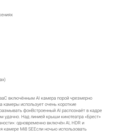
жениях
ах)
тваС включённым AI камера порой чрезмерно
а камеры использует очень короткие
размывать фонВстроенный AI распознаёт в кадре
ом удачно. Над линией крыши кинотеатра «Брест»
ности»: одновременно включён AI, HDR и
я камере Mi8 SEЕсли ночью использовать