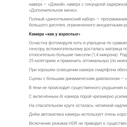
наверх — «Домой», наверх с секундной задержкой
«Дополнительное меню».
Полный «джентльменский набор» — программная 
большого дисплея, ограниченного аккуратными ра
Камера «как у взрослых»
Оснастка фотомодуля хоть и упрощена по сравне
сенсору, вспомогательному досталась матрица по
относительно большие пиксели (1,4 микрона). Р
25 категориях и применить оптимальную (по мне
При хорошем освещении камера смартфона обесп
Сцены с большим динамическим диапазоном — н
В тени не происходит существенного ухудшения к
С включённым AI камера порой чрезмерно усили
На спасательном круге осталась читаемой надпис
Днём автоматика камеры использует очень кор
Включение режима HDR не приводит к существ