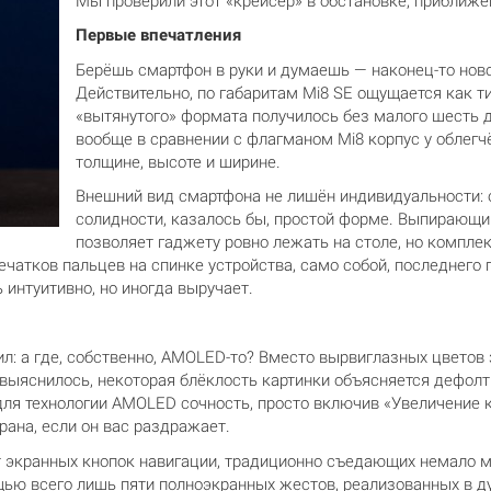
Мы проверили этот «крейсер» в обстановке, приближен
Первые впечатления
Берёшь смартфон в руки и думаешь — наконец-то ново
Действительно, по габаритам Mi8 SE ощущается как т
«вытянутого» формата получилось без малого шесть 
вообще в сравнении с флагманом Mi8 корпус у облегч
толщине, высоте и ширине.
Внешний вид смартфона не лишён индивидуальности: 
солидности, казалось бы, простой форме. Выпирающ
позволяет гаджету ровно лежать на столе, но комплек
ечатков пальцев на спинке устройства, само собой, последнего
 интуитивно, но иногда выручает.
: а где, собственно, AMOLED-то? Вместо вырвиглазных цветов зд
ак выяснилось, некоторая блёклость картинки объясняется деф
ля технологии AMOLED сочность, просто включив «Увеличение 
рана, если он вас раздражает.
 экранных кнопок навигации, традиционно съедающих немало ме
ью всего лишь пяти полноэкранных жестов, реализованных в дух