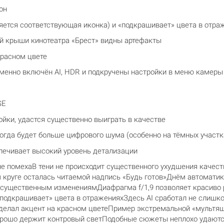
он
ляется соответствующая иконка) и «подкрашивает» цвета в отра
ей крыши кинотеатра «Брест» видны артефакты
красном цвете
менно включён AI, HDR и подкручены настройки в меню камеры
SE
ойки, удастся существенно выиграть в качестве
тогда будет больше цифрового шума (особенно на тёмных участк
ечивает высокий уровень детализации
 помехаВ тени не происходит существенного ухудшения качес
круге осталась читаемой надпись «Будь готов»Днём автоматик
ущественным изменениямДиафрагма f/1,9 позволяет красиво 
«подкрашивает» цвета в отраженияхЗдесь AI сработал не слишк
делал акцент на красном цветеПример экстремальной «мультяш
орошо держит контровый светПодобные сюжеты неплохо удаютс