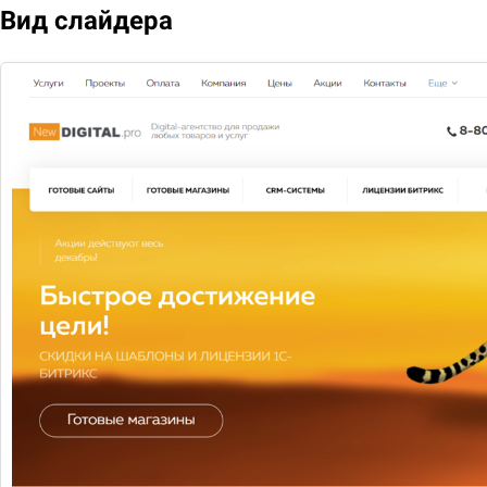
Вид слайдера
Мегаплан: тариф "CRM: клиенты и продажи"
Зарегистрируйте свою компанию и оцените все
преимущества работы в CRM Мегаплан. Для перехода
на другую редакцию достаточно оплатить разницу в
цене
8 250
Подобрать
Сравнить
В избранное