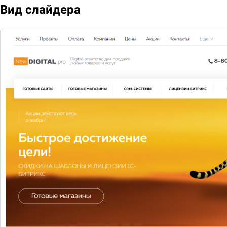
Вид слайдера
Мегаплан: тариф "Совместная работа"
(коробочная версия)
Зарегистрируйте свою компанию и оцените все
преимущества работы в CRM Мегаплан. Для перехода
на другую редакцию достаточно оплатить разницу в
цене
53 000
Подобрать
Сравнить
В избранное