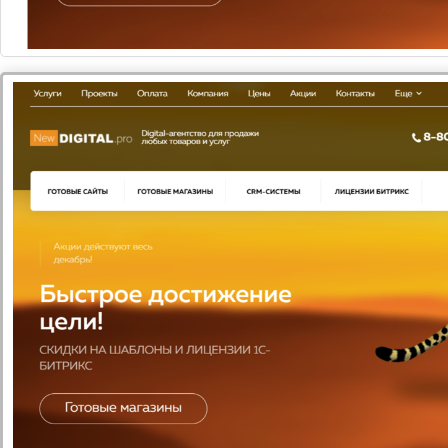
цене
8 250
Подобрать
Сравнить
В избранное
1
Вам нужна
консультация?