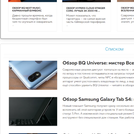
Если у вас остались вопросы, заполните
форму и наши специалисты в ближайшее
время свяжутся с вами
Задать вопрос
Списком
2026 © Digital компания
Все права защищены
Цены
Оплата
Каталог
Акции
Компания
Контакты