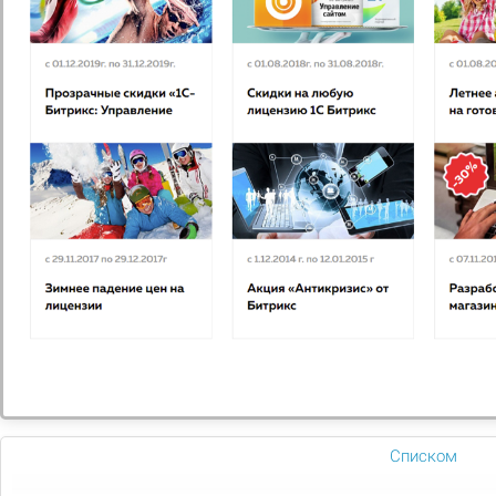
Мегаплан: тариф "CRM: клиенты и продажи"
Зарегистрируйте свою компанию и оцените все
преимущества работы в CRM Мегаплан. Для перехода
на другую редакцию достаточно оплатить разницу в
цене
8 250
Подобрать
Сравнить
В избранное
Списком