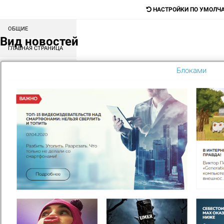
НАСТРОЙКИ ПО УМОЛЧ
ОБЩИЕ
Digital-агентство для продажи любых
Вид новостей
товаров и услуг
ГЛАВНАЯ СТРАНИЦА
СОРТИРОВКА БЛОКОВ
Блоками
Поиск
КАТАЛОГ
МЕНЮ
КОНТЕНТ
ГЛАВНАЯ
CRM-СИСТЕМЫ
МЕГАПЛАН
Подобрать по характеристикам
Сортировать по
Наименованию
Цене
Популярности