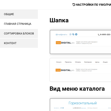
mail@mail.ru
НАСТРОЙКИ ПО УМОЛЧ
ОБЩИЕ
Шапка
Digital-агентство для прода
ГЛАВНАЯ СТРАНИЦА
любых товаров и услуг
СОРТИРОВКА БЛОКОВ
КОНТЕНТ
ГОТОВЫЕ САЙТЫ
ГОТОВЫЕ МАГАЗИНЫ
ГЛАВНАЯ
CRM-СИСТЕМЫ
МЕГАПЛАН
Вид меню каталога
ЦЕНА
Сортиров
Горизонтальный