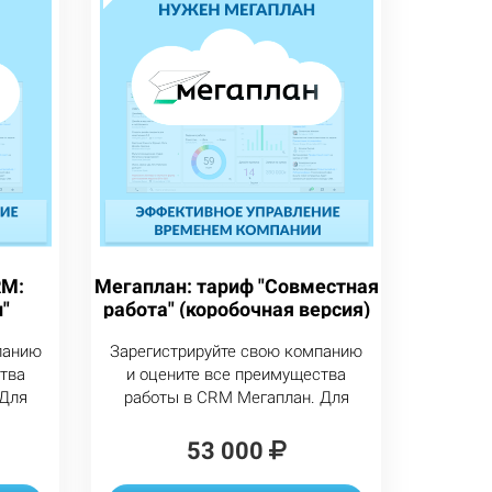
RM:
Мегаплан: тариф "Совместная
"
работа" (коробочная версия)
панию
Зарегистрируйте свою компанию
тва
и оцените все преимущества
 Для
работы в CRM Мегаплан. Для
кцию
перехода на другую редакцию
ицу в
достаточно оплатить разницу в
53 000
цене