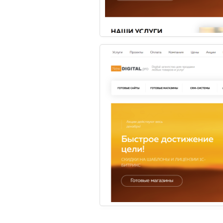
ПРОГРАММЫ 1С
БЕЗОПАСНОСТЬ
ОФИСНЫЕ ПРОГРАММЫ
ХОСТИНГ
1
Вам нужна
Ес
сп
консультация?
Цены
2026 © Digital компания
Все права защищены