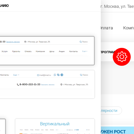
8-800-222-11-33
АНИЮ
г. Москва, ул. Тв
Заказать звонок
жи
Услуги
Проекты
Оплата
Комп
CRM-СИСТЕМЫ
ЛИЦЕНЗИИ БИТРИКС
ПРОГРАММЫ 1С
ать по
Наименованию
Цене
Популярности
Вертикальный