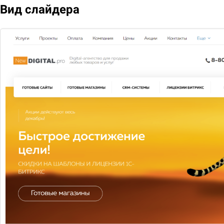
Вид слайдера
Google AdWords
AdWords — сервис контекстной рекламы компании
Google
Узнать больше