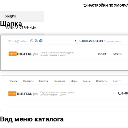
НАСТРОЙКИ ПО УМОЛЧ
ОБЩИЕ
Digital-агентство для продажи любых
Шапка
товаров и услуг
ГЛАВНАЯ СТРАНИЦА
СОРТИРОВКА БЛОКОВ
Поиск
КАТАЛОГ
МЕНЮ
КОНТЕНТ
ГЛАВНАЯ
О НАС
НАШИ ПАРТНЕРЫ
Мы высоко оцениваем вклад каждого участника рынка в
развитие отрасли и стремимся выстраивать
взаимовыгодное сотрудничество с нашими партнёрами.
Вид меню каталога