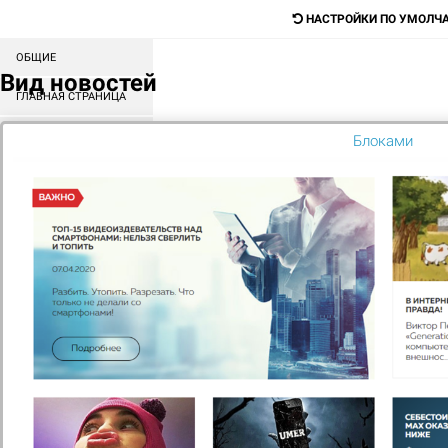
НАСТРОЙКИ ПО УМОЛЧ
ОБЩИЕ
Digital-агентство для продажи любых
Вид новостей
товаров и услуг
ГЛАВНАЯ СТРАНИЦА
СОРТИРОВКА БЛОКОВ
Блоками
Поиск
КАТАЛОГ
МЕНЮ
КОНТЕНТ
ГЛАВНАЯ
О НАС
НАШИ ПАРТНЕРЫ
Мы высоко оцениваем вклад каждого участника рынка в
развитие отрасли и стремимся выстраивать
взаимовыгодное сотрудничество с нашими партнёрами.