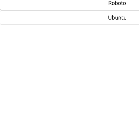
Roboto
Реклама в интернете
Ubuntu
Реклама Яндекс Директ (цена от)
5 000
-
+
Баннерная реклама (цена от)
8 000
-
+
По разделу:
0
Дизайн
Разработка логотипа
4 000
-
+
Разработка логотипа