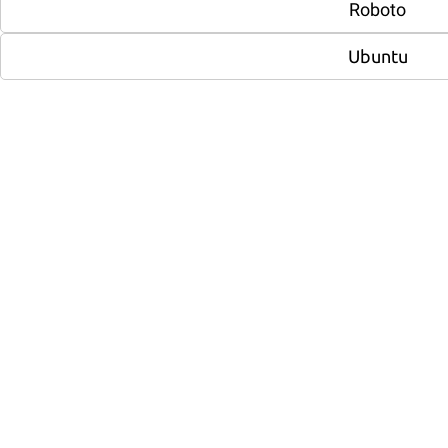
Roboto
Реклама в интернете
Ubuntu
Реклама Яндекс Директ (цена от)
5 000
-
+
Баннерная реклама (цена от)
8 000
-
+
По разделу:
0
Дизайн
Разработка логотипа
4 000
-
+
Разработка логотипа