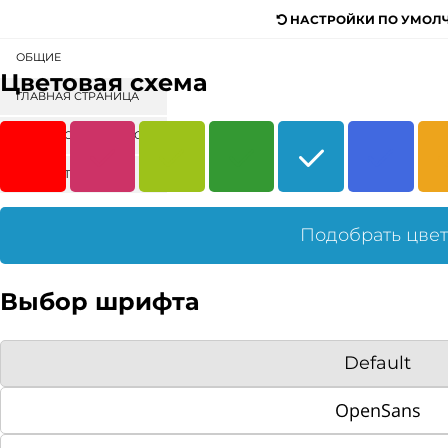
НАСТРОЙКИ ПО УМОЛ
ОБЩИЕ
Digital-агентство для продажи
Цветовая схема
любых товаров и услуг
ГЛАВНАЯ СТРАНИЦА
СОРТИРОВКА БЛОКОВ
Поиск
КАТАЛОГ
МЕНЮ
КОНТЕНТ
ГЛАВНАЯ
Подобрать цве
НАШИ ЦЕНЫ
Выбор шрифта
Цель нашей компании - предложение широкого
ассортимента товаров и услуг на постоянно высоком
Default
качестве обслуживания.
OpenSans