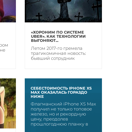
«ХОРОНИМ ПО СИСТЕМЕ
UBER». КАК ТЕХНОЛОГИИ
ВЫГОНЯЮТ...
ором
Летом 2017-го гремела
оне
трагикомичная новость:
бывший сотрудник
«Яндекса» собрал...
СЕБЕСТОИМОСТЬ IPHONE XS
MAX ОКАЗАЛАСЬ ГОРАЗДО
НИЖЕ
Флагманский iPhone XS Max
получил не только топовое
железо, но и рекордную
цену, преодолев
прошлогоднюю планку в
$999,...