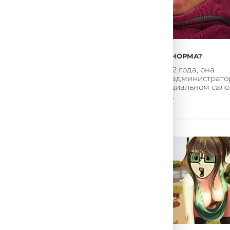
ДНО ИЛИ НОРМА?
Марине 42 года, она
работает администрат
в провинциальном сал
красоты. ...