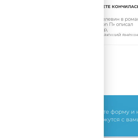
АРУЖЕНИЕ УГРОЗ В
В ИНТЕРНЕТЕ КОНЧИЛАС
ЛЬНОМ ВРЕМЕНИ
ПРАВДА!
efender Network Traffic
Виктор Пелевин в рома
rity Analytics (NTSA)
«Generation П» описал
ставляет соб...
компьютер,
подделывающий внешно
ли у вас остались вопросы, заполните форму и
пециалисты в ближайшее время свяжутся с вам