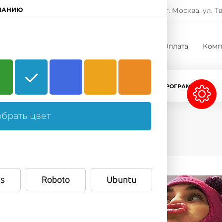
8-800-222-11-33
ЧАНИЮ
г. Москва, ул. Т
Заказать звонок
родажи
Услуги
Проекты
Оплата
Комп
CRM-СИСТЕМЫ
ЛИЦЕНЗИИ БИТРИКС
ПРОГРАММЫ 1С
брать цвет
s
Roboto
Ubuntu