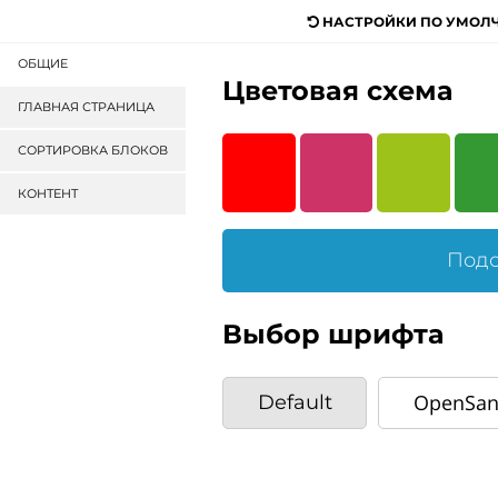
mail@mail.ru
НАСТРОЙКИ ПО УМОЛ
ОБЩИЕ
Цветовая схема
Digital-агентство для п
ГЛАВНАЯ СТРАНИЦА
любых товаров и услуг
СОРТИРОВКА БЛОКОВ
КОНТЕНТ
ГОТОВЫЕ САЙТЫ
ГОТОВЫЕ МАГАЗИНЫ
Подо
ГЛАВНАЯ
НОВОСТИ
Выбор шрифта
OpenSan
Default
ВАЖНО
ТОП-15 ВИДЕОИЗДЕВАТЕЛЬСТВ