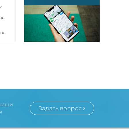
Ь
не
с...
 наши
Задать вопрос
и