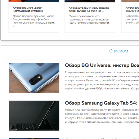
В ИНТЕРНЕТЕ КОНЧИЛАСЬ ПРАВДА!
Виктор Пелевин в романе «Generation П» описал
компьютер, подделывающий внешнос...
Списком
СЕБЕСТОИМОСТЬ IPHONE XS MAX ОКАЗАЛАСЬ ГОРАЗДО
НИЖЕ
Флагманский iPhone XS Max получил не только
топовое железо, но и рекордную цену, преодолев
прошлогоднюю планку в $999,...