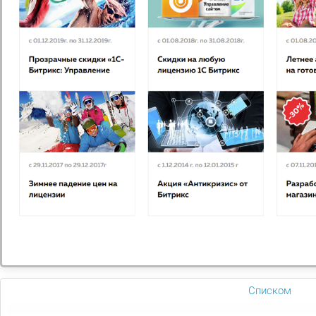
«ХОРОНИМ ПО СИСТЕМЕ UBER». КАК ТЕХНОЛОГИИ
ВЫГОНЯЮТ...
Летом 2017-го гремела трагикомичная новость:
бывший сотрудник «Яндекса» собрал...
Списком