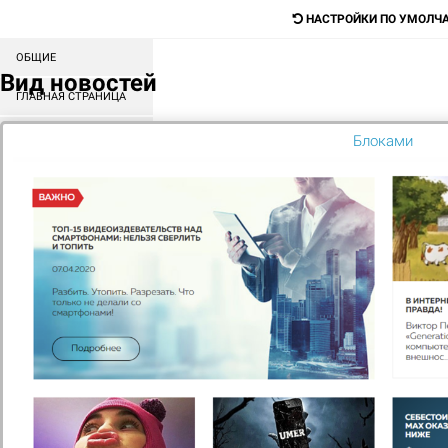
НАСТРОЙКИ ПО УМОЛЧ
ОБЩИЕ
Digital-агентство для продажи любых
Вид новостей
товаров и услуг
ГЛАВНАЯ СТРАНИЦА
СОРТИРОВКА БЛОКОВ
Блоками
Поиск
КАТАЛОГ
МЕНЮ
КОНТЕНТ
ГЛАВНАЯ
НОВОСТИ
ВАЖНО
ТОП-15
ВИДЕОИЗДЕВАТЕЛЬСТВ
НАД СМАРТФОНАМИ: