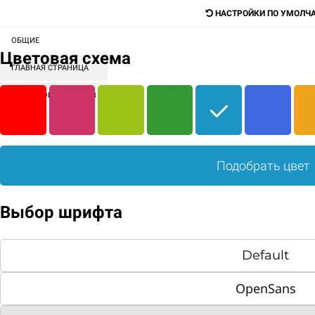
НАСТРОЙКИ ПО УМОЛЧ
ОБЩИЕ
Digital-агентство для продажи любых
Цветовая схема
товаров и услуг
ГЛАВНАЯ СТРАНИЦА
СОРТИРОВКА БЛОКОВ
Поиск
КАТАЛОГ
МЕНЮ
КОНТЕНТ
ГЛАВНАЯ
О НАС
ОТЗЫВЫ КЛИЕНТОВ
Подобрать цвет
ОТЗЫВЫ
Выбор шрифта
Default
OpenSans