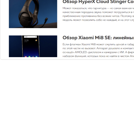
Отличное сбалансированное решение "Ремонт,стройка
с каталогом и корзиной. Адаптивный". Для меня
подходит идеально, сайт получается не нагруженным
при том, что есть весь необходимый функционал.
Очень понравилась тех поддержка. Изначально
решение никак не хотело устанавливаться, но ребята
из тех поддержки все решили оперативно, без лишних
вопросов и проволочек. Рекомендую однозначно как
данное решение, так и разработчика.
Воронин Андрей