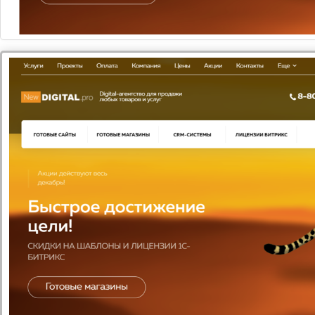
Новая ОС от Microsoft поддерживает 4K и 8K
- экраны.
Теперь все приложения на ПК запускаются в
окнах. Как и в Windows 7, окна можно
сворачивать, изменять их размеры и
закрывать.
Функция Task View позволяет пользователю
просматривать на экране окна всех
запущенных приложений с возможностью
быстрой смены активного окна.
С помощью голосового помощника Cortana в
Windows 10 легко искать информацию в сети
Интернет, открывать файлы и приложения,
отправлять сообщения и т.д.
В версиях для планшетов и смартфонов
улучшена функция Snap — теперь на экране
одновременно может быть открыто до 4
приложений.
В Windows 10 окна приложений или группы
приложений для разных рабочих процессов
можно размещать на виртуальных рабочих