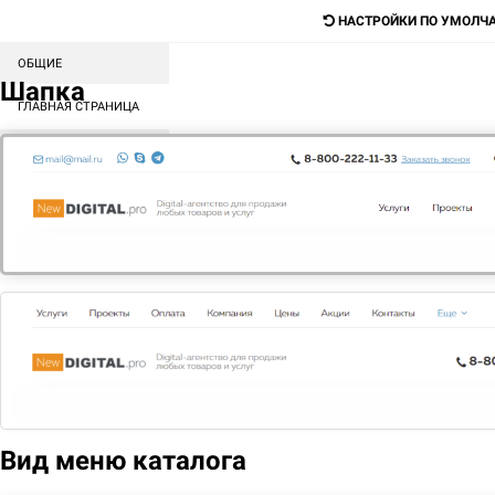
НАСТРОЙКИ ПО УМОЛЧ
ОБЩИЕ
Digital-агентство для продажи любых
Шапка
товаров и услуг
ГЛАВНАЯ СТРАНИЦА
СОРТИРОВКА БЛОКОВ
Поиск
КАТАЛОГ
МЕНЮ
КОНТЕНТ
ГЛАВНАЯ
ОФИСНЫЕ ПРОГРАММЫ
WINDOWS
MICROSOFT WINDOWS 10 HOME
Вид меню каталога