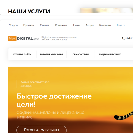
Описание
Характеристики
Полезная информация
Привычный интерфейс Windows в
новой версии имеет ещё больше
функциональных возможностей:
Меню «Пуск» вернулось на своё законное
место и теперь содержит не только список
последних запущенных программ, но и
иконки-плитки универсальных приложений, а
также обновлённую функцию поиска.
Windows 10 поддерживает 2 вида
интерфейсов — обычный и сенсорный,
используя функцию Continuum пользователь
может удобно и быстро переключатся между
ними.