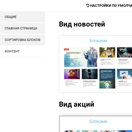
mail@mail.ru
НАСТРОЙКИ ПО УМОЛЧ
ОБЩИЕ
Вид новостей
Digital-агентство для прода
ГЛАВНАЯ СТРАНИЦА
любых товаров и услуг
СОРТИРОВКА БЛОКОВ
Блоками
КОНТЕНТ
ГОТОВЫЕ САЙТЫ
ГОТОВЫЕ МАГАЗИНЫ
ГЛАВНАЯ
ОФИСНЫЕ ПРОГРАММЫ
WINDOWS
MICROSOFT WINDOWS 10 HO
Вид акций
Блоками