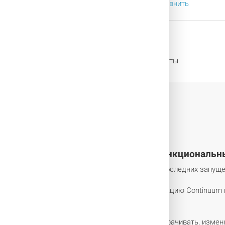
Сравнить
Оплата
Множество форм оплаты
лезная информация
 новой версии имеет ещё больше функциональн
ое место и теперь содержит не только список последних запуще
бновлённую функцию поиска.
рфейсов — обычный и сенсорный, используя функцию Continuum 
 и 8K - экраны.
ся в окнах. Как и в Windows 7, окна можно сворачивать, измен