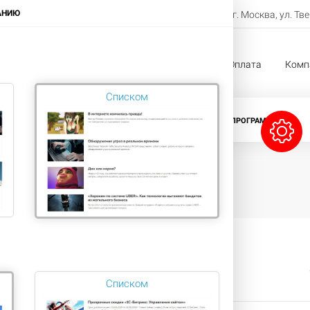
8-800-222-11-33
АНИЮ
г. Москва, ул. Тв
Заказать звонок
жи
Услуги
Проекты
Оплата
Комп
Списком
CRM-СИСТЕМЫ
ЛИЦЕНЗИИ БИТРИКС
ПРОГРАММЫ 1С
ME
Списком