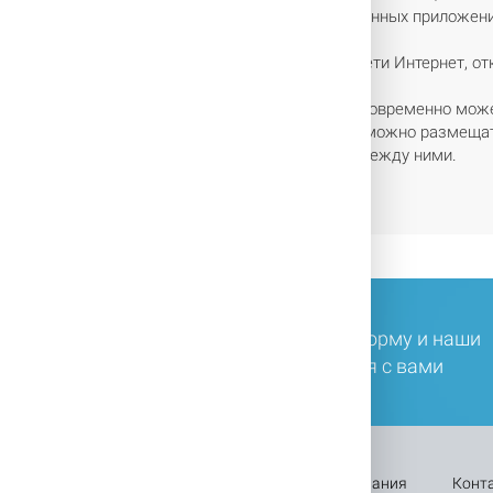
ателю просматривать на экране окна всех запущенных приложе
na в Windows 10 легко искать информацию в сети Интернет, от
 улучшена функция Snap — теперь на экране одновременно може
ппы приложений для разных рабочих процессов можно размещать
ывести все рабочие столы или переключаться между ними.
ли у вас остались вопросы, заполните форму и наши
ециалисты в ближайшее время свяжутся с вами
Оплата
Каталог
Акции
Компания
Конт