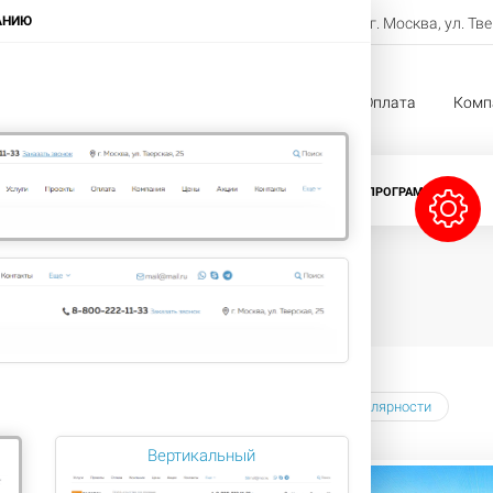
8-800-222-11-33
АНИЮ
г. Москва, ул. Тв
Заказать звонок
жи
Услуги
Проекты
Оплата
Комп
CRM-СИСТЕМЫ
ЛИЦЕНЗИИ БИТРИКС
ПРОГРАММЫ 1С
ать по
Наименованию
Цене
Популярности
Вертикальный