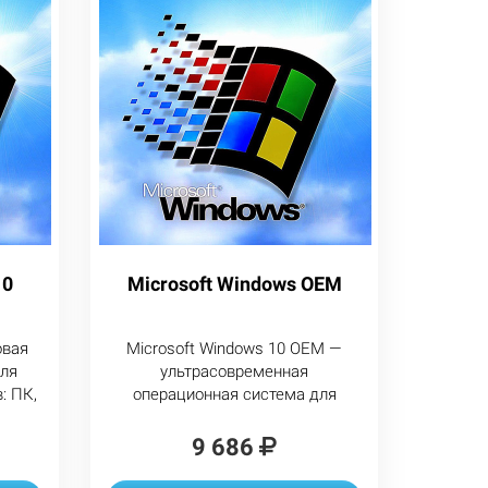
10
Microsoft Windows OEM
овая
Microsoft Windows 10 OEM —
для
ультрасовременная
: ПК,
операционная система для
,
широкого набора устройств: ПК,
в.
серверов, телевизоров,
9 686
планшетов и смартфонов.