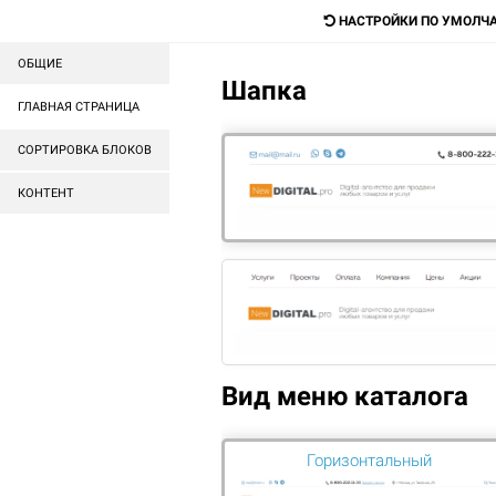
mail@mail.ru
НАСТРОЙКИ ПО УМОЛЧ
ОБЩИЕ
Шапка
Digital-агентство для прода
ГЛАВНАЯ СТРАНИЦА
любых товаров и услуг
СОРТИРОВКА БЛОКОВ
КОНТЕНТ
ГОТОВЫЕ САЙТЫ
ГОТОВЫЕ МАГАЗИНЫ
ГЛАВНАЯ
ОФИСНЫЕ ПРОГРАММЫ
WINDOWS
Вид меню каталога
ЦЕНА
Сортиров
Горизонтальный