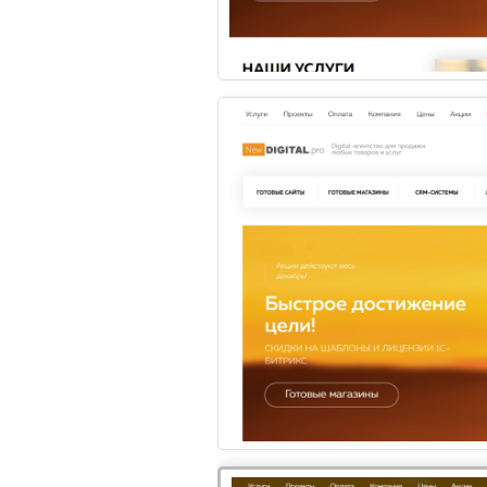
Windows
ХОСТИНГ
1
Вам нужна
Ес
сп
консультация?
Цены
2026 © Digital компания
Все права защищены