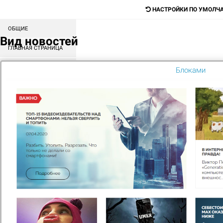
НАСТРОЙКИ ПО УМОЛЧ
ОБЩИЕ
Digital-агентство для продажи любых
Вид новостей
товаров и услуг
ГЛАВНАЯ СТРАНИЦА
СОРТИРОВКА БЛОКОВ
Блоками
Поиск
КАТАЛОГ
МЕНЮ
КОНТЕНТ
ГЛАВНАЯ
ОФИСНЫЕ ПРОГРАММЫ
WINDOWS
Подобрать по характеристикам
Сортировать по
Наименованию
Цене
Популярности