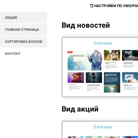
mail@mail.ru
НАСТРОЙКИ ПО УМОЛЧ
ОБЩИЕ
Вид новостей
Digital-агентство для прода
ГЛАВНАЯ СТРАНИЦА
любых товаров и услуг
СОРТИРОВКА БЛОКОВ
Блоками
КОНТЕНТ
ГОТОВЫЕ САЙТЫ
ГОТОВЫЕ МАГАЗИНЫ
ГЛАВНАЯ
УСЛУГИ
ТЕХ.ПОДДЕРЖКА ГОТОВЫХ РЕШЕН
УСТАНОВКА САЙТОВ НА СЕР
Вид акций
РАЗРАБОТКА САЙТОВ
Блоками
РЕКЛАМА В ИНТЕРНЕТЕ