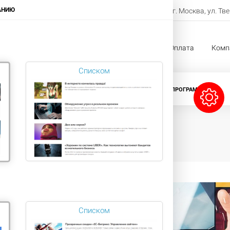
8-800-222-11-33
АНИЮ
г. Москва, ул. Тв
Заказать звонок
жи
Услуги
Проекты
Оплата
Комп
Списком
CRM-СИСТЕМЫ
ЛИЦЕНЗИИ БИТРИКС
ПРОГРАММЫ 1С
ИЙ
ВЕР
Списком