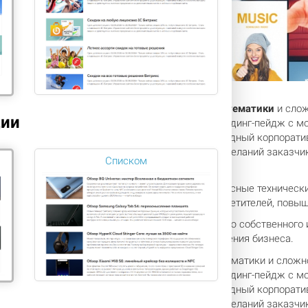
оманда занимается созданием сайтов любой тематики
и слож
ции
тать привлекательный сайт-визитку и яркий лендинг-пейдж с м
нкциональный интернет-магазин, а так же солидный корпоратив
тся только после выявления целей, задач и пожеланий заказчик
Списком
индивидуальных запросов и потребностей.
ссионалы команды
– это не только высококлассные техническ
как сделать сайт, который будет привлекать посетителей, пов
аши конкуренты размышляют
над значимостью собственного и
ии эффективную онлайн-площадку для продвижения бизнеса.
оманда занимается созданием сайтов любой тематики и сложно
тать привлекательный сайт-визитку и яркий лендинг-пейдж с м
нкциональный интернет-магазин, а так же солидный корпоратив
тся только после выявления целей, задач и пожеланий заказчик