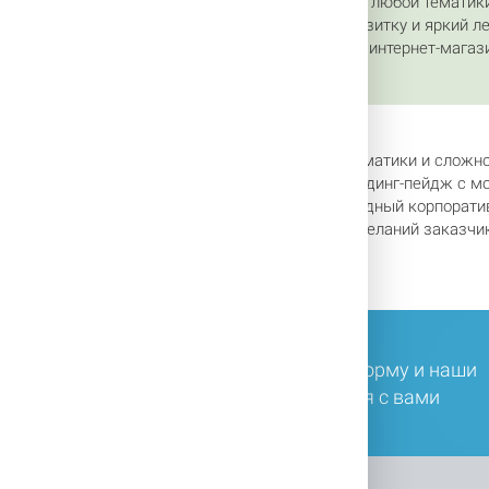
Наша команда занимается созданием сайтов любой тематики
готовы разработать привлекательный сайт-визитку и яркий 
структурой, удобный и многофункциональный интернет-магази
вашего бизнеса.
оманда занимается созданием сайтов любой тематики и сложнос
тать привлекательный сайт-визитку и яркий лендинг-пейдж с м
нкциональный интернет-магазин, а так же солидный корпоратив
тся только после выявления целей, задач и пожеланий заказчик
индивидуальных запросов и потребностей.
ли у вас остались вопросы, заполните форму и наши
ециалисты в ближайшее время свяжутся с вами