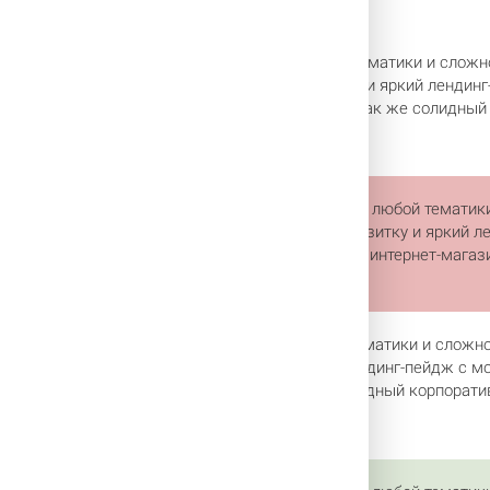
индивидуальных запросов и потребностей.
оманда занимается созданием сайтов любой тематики и сложнос
вы разработать привлекательный сайт-визитку и яркий лендинг
 и многофункциональный интернет-магазин, а так же солидный 
Наша команда занимается созданием сайтов любой тематики
готовы разработать привлекательный сайт-визитку и яркий 
структурой, удобный и многофункциональный интернет-магази
вашего бизнеса.
оманда занимается созданием сайтов любой тематики и сложнос
тать привлекательный сайт-визитку и яркий лендинг-пейдж с м
ункциональный интернет-магазин, а так же солидный корпорати