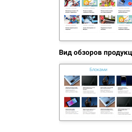
ПРОДВИЖЕНИЕ САЙТА
ДИЗАЙН И БРЕНДИНГ
ДОРАБОТКА И НАПОЛНЕНИЕ САЙТА
ТЕХ.ПОДДЕРЖКА ГОТОВЫХ
РЕШЕНИЙ
Наша к
Вид обзоров продук
разрабо
Техническая поддержка и
многофу
помощь
начинае
Установка сайтов на сервер
Блоками
любых 
Профе
знают, 
НАША ЦЕЛЬ: Помочь бизнесу понять
желания целевой аудитории
Пока в
компан
Наша к
разрабо
многофу
начинае