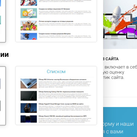
ции
ИМИЗАЦИЯ САЙТА
SEO-АНАЛИЗ САЙТА
вная сфера работ нашей
Cео-анализ включает в се
Списком
ании – продвижение
комплексную оценку
ов в Яндекс и Google
характеристик сайта.
ли у вас остались вопросы, заполните форму и наши
ециалисты в ближайшее время свяжутся с вами