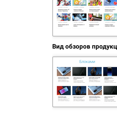
ПРОДВИЖЕНИЕ САЙТА
Оптимизация сайта
Seo-анализ сайта
ДИЗАЙН И БРЕНДИНГ
ДОРАБОТКА И НАПОЛНЕНИЕ САЙТА
Вид обзоров продук
ОПТ
ТЕХ.ПОДДЕРЖКА ГОТОВЫХ
Осно
РЕШЕНИЙ
Блоками
комп
сайт
НАША ЦЕЛЬ: Помочь бизнесу понять
желания целевой аудитории
Вам нужна
Ес
сп
консультация?