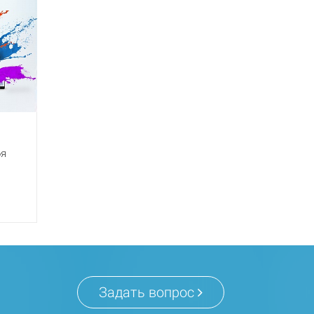
бя
Задать вопрос