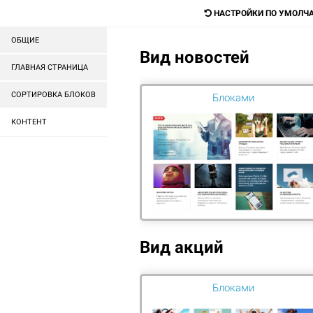
mail@mail.ru
НАСТРОЙКИ ПО УМОЛЧ
ОБЩИЕ
Вид новостей
Digital-агентство для прода
ГЛАВНАЯ СТРАНИЦА
любых товаров и услуг
СОРТИРОВКА БЛОКОВ
Блоками
КОНТЕНТ
ГОТОВЫЕ САЙТЫ
ГОТОВЫЕ МАГАЗИНЫ
ГЛАВНАЯ
ПРОДВИЖЕНИЕ САЙТА
Вид акций
Привле
РАЗРАБОТКА САЙТОВ
Блоками
РЕКЛАМА В ИНТЕРНЕТЕ