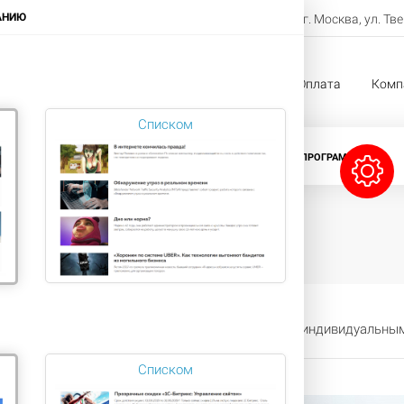
8-800-222-11-33
АНИЮ
г. Москва, ул. Тв
Заказать звонок
жи
Услуги
Проекты
Оплата
Комп
Списком
CRM-СИСТЕМЫ
ЛИЦЕНЗИИ БИТРИКС
ПРОГРАММЫ 1С
чение клиентов с экономией вашего бюджета и индивидуальны
Списком