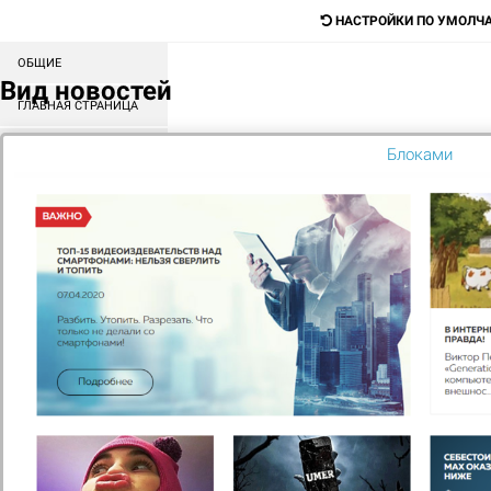
НАСТРОЙКИ ПО УМОЛЧ
ОБЩИЕ
Digital-агентство для продажи любых
Вид новостей
товаров и услуг
ГЛАВНАЯ СТРАНИЦА
СОРТИРОВКА БЛОКОВ
Блоками
Поиск
КАТАЛОГ
МЕНЮ
КОНТЕНТ
ГЛАВНАЯ
ТЕХПОДДЕРЖКА
Бесплатная техподдержка оказывается в
течении 1 года после покупки
Условия осуществления бесплатной техподдержки готовых
решений