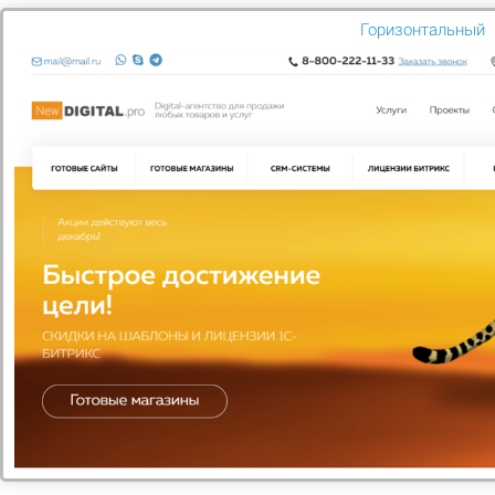
Обращаем ваше внимание, что при
Горизонтальный
заказе товара стоимостью более 10 000
рублей может потребоваться авансовый
платеж в размере 1 000 р. или 100%
предоплата. О её необходимости Вам сообщит
наш менеджер. Предоплату внести можно
тремя способами: Банковской картой
(безналичный расчет), или предоплата
наличными в пункте выдачи или наличными
курьеру службы доставки.
У нас вы сможете оплатить
товар одним из следующих
способов:
Вы можете оплатить свой заказ банковской картой онлайн
банк, осуществляющий интернет эквайринг. После
подтверждения заказа вы будете перенаправлены на