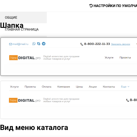
НАСТРОЙКИ ПО УМОЛЧ
ОБЩИЕ
Digital-агентство для продажи любых
Шапка
товаров и услуг
ГЛАВНАЯ СТРАНИЦА
СОРТИРОВКА БЛОКОВ
Поиск
КАТАЛОГ
МЕНЮ
КОНТЕНТ
ГЛАВНАЯ
ОПЛАТА
В каталоге сайта, стоимость товара указана в рублях, все
налоги включены в стоимость товара. Оплата
принимается только в российских рублях.
Вид меню каталога