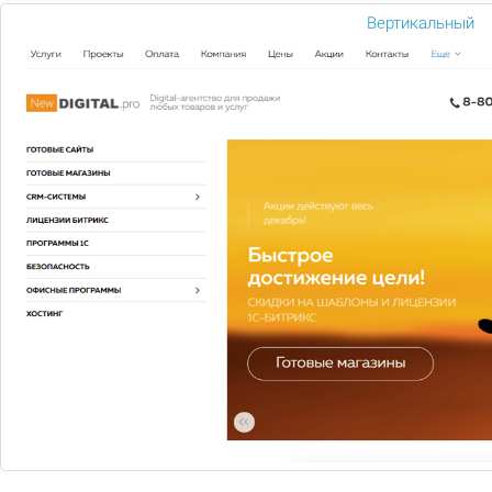
защищенную платежную страницу, где вам необходимо
Вертикальный
ввести данные вашей банковской карты.
Наличными при самовывозе или курьеру
Оплата принимается в российских рублях в наших
ресторанах или курьеру при получении заказа после
проверки качества и внешнего вида товара.
Банковской картой
при самовывозе
или
онлайн оплате
При помощи банковской карты вы можете оплатить ваш
заказ при получении товара в одном из наших ресторанов
или оплатив товар онлайн через сайт. Данный способ
расчета не влияет на стоимость товара - комиссия при
оплате заказа картой не взимается. Мы принимаем
пластиковые карты международных платежных систем
VISA, MasterCard и т.д.