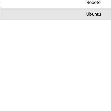
Roboto
Next
Ubuntu
Next
150 000
Оставить заявку
Характеристики
Тип
Битрикс24
Срок
исполнения
3 месяца