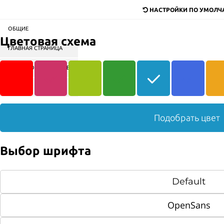
НАСТРОЙКИ ПО УМОЛ
ОБЩИЕ
Digital-агентство для продажи любых
Цветовая схема
товаров и услуг
ГЛАВНАЯ СТРАНИЦА
СОРТИРОВКА БЛОКОВ
Поиск
КАТАЛОГ
МЕНЮ
КОНТЕНТ
ГЛАВНАЯ
НАШИ ПРОЕКТЫ
ВНЕДРЕНИЕ CRM
Подобрать цвет
ФАБРИКА МЕБЕЛИ "МАРИЯ"
Выбор шрифта
Default
OpenSans