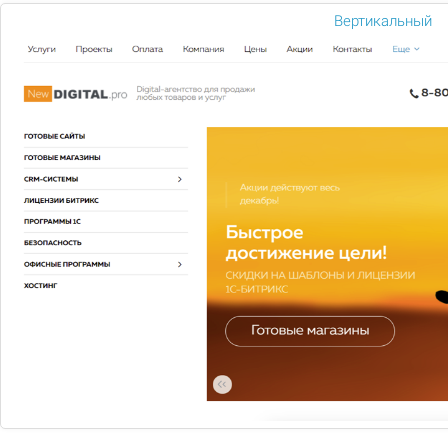
Вертикальный
Сертифицированный партнёр 1С Битрикс 24
Сертифицированный партнер
обладает достаточным
опытом в области разработки веб проектов для того,
чтобы оказывать профессиональные услуги по
подключению,настройке и доработке программ
битрикс 24 и корпоративных порталов.