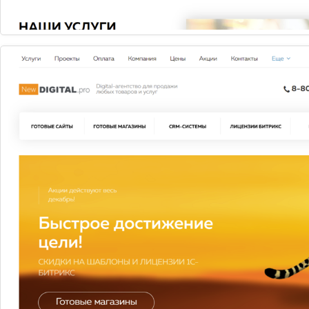
Сертифицированный партнёр 1С Битрикс
Сертифицированный партнер
обладает достаточным
опытом в области разработки веб проектов для того,
чтобы оказывать профессиональные услуги по
разработке сайтов на основе «1С-Битрикс: Управление
сайтом». Сотрудники компании партнера прошли
учебные курсы по настройке и интеграции продукта.
Сертифицированный партнер обладает достаточным
количеством проектов, созданных на основе «1С-
Битрикс: Управление сайтом».