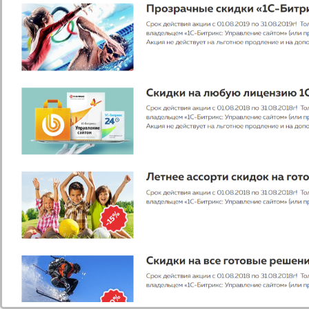
Второй элемент списка;
Третий элемент списка;
Четвертый элемент списка.
Пример оформления
таблицы(вариант 1)
Заголовок 1
Заголовок 2
Заголовок 3
Значение
Значение
Значение
Значение
Значение
Значение
Значение
Значение
Значение
Пример оформления
таблицы(вариант 2)
Заголовок 1
Значение
Значение