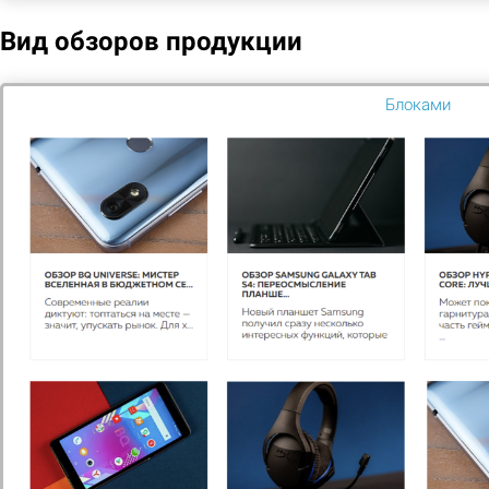
Заголовок 2
Значение
Значение
Вид обзоров продукции
Заголовок 3
Значение
Значение
Блоками
Вам нужна
консультация?
Если у вас остались вопросы, заполните
форму и наши специалисты в ближайшее
время свяжутся с вами
Задать вопрос