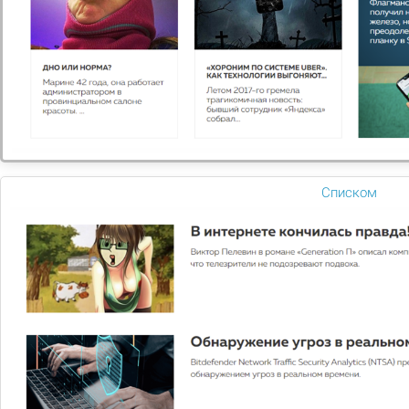
компания, работаем на российском рынке с 2012 года.
Компания «Dostavka.pro» это современный формат
интернет магазина – с ассортиментом более тысячи
наименований товаров, удобной доставкой и пунктом
выдачи.
С момента основания мы неизменно придерживаемся
базовых принципов развития, к которым относятся
инициативность, компетентность и оперативность в
организации коммерческой работы, а также
Списком
эффективность нашей деятельности, обеспечиваемая на
всех уровнях управления компанией.
Мы хотим разнообразить наш ассортимент
предлагаемых блюд, с приятной ценой и
отличным качеством! Уже сейчас
представлены блюда японской, итальянской и
восточной кухни. Мы радуем наших гостей
вкусной кухней, приемлемыми ценами,
подарками, акциями и ежемесячными
новинками. Всегда на заказ более 300 блюд!