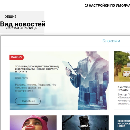
НАСТРОЙКИ ПО УМОЛЧ
ОБЩИЕ
Digital-агентство для продажи любых
Вид новостей
товаров и услуг
ГЛАВНАЯ СТРАНИЦА
СОРТИРОВКА БЛОКОВ
Блоками
Поиск
КАТАЛОГ
МЕНЮ
КОНТЕНТ
ГЛАВНАЯ
КОМПАНИЯ
Компания «Dostavka.pro»
является службой доставки
еды, которая максимально быстро и по оптимальной цене
доставит ваш заказ. На сегодняшний день мы —
относительно молодая, но стремительно развивающаяся