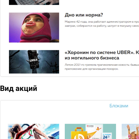
Осуществляем доставку роллов, суши,
салатов, горячих блюд, супов, лапши, пиццы,
пасты, бургеров.
Когда внезапно нагрянули гости и нет времени готовить,
или на работе намечается корпоратив, доставка еды в офис
или домой может оказаться очень удобным вариантом.
Кроме того, в Москве часто бывает плохая погода, когда
особенно не хочется никуда выходить на обед или ужин. В
таком случае вам поможет служба доставки «Dostavka.pro»
.
Преимущества заказа в интернет-
Вид акций
магазине «Dostavka.pro»:
Вы получаете профессиональную консультацию по
Блоками
телефону
Оформляете заказ, не выходя из дома в любое время
дня и ночи
Оплачиваете заказ по факту доставки
Возможность самовывоза в день заказа