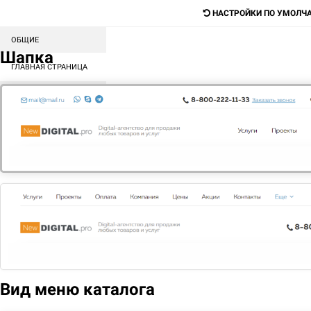
НАСТРОЙКИ ПО УМОЛЧ
ОБЩИЕ
Digital-агентство для продажи любых
Шапка
товаров и услуг
ГЛАВНАЯ СТРАНИЦА
СОРТИРОВКА БЛОКОВ
Поиск
КАТАЛОГ
МЕНЮ
КОНТЕНТ
ГЛАВНАЯ
КОНТАКТЫ
КОНТАКТЫ
ул.Тверская, 25
Адрес
г. Москва, ул. Тверская, 25
Вид меню каталога
Контактные телефоны
8 (800) 222-11-33