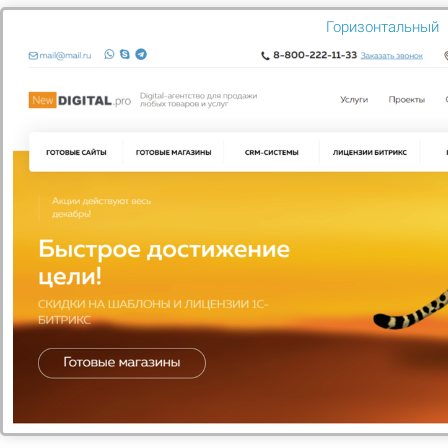
Skype
digital_tut
Горизонтальный
E-mail
mail@mail.ru
Режим работы
Пн. – Пт.: с 9:00 до 18:00
загрузка карты...