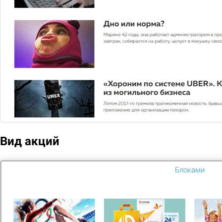
"Готовый сайт по ремонту и строительству" - это
коробочное решение для создания
корпоративного сайта для фирм и строительных
бригад
Подобрать
Вид акций
Купить в один клик
Блоками
Онлайн Демо-версия
Для запуска сайта нужна лицензия не ниже
1С Битрикс СТАРТ