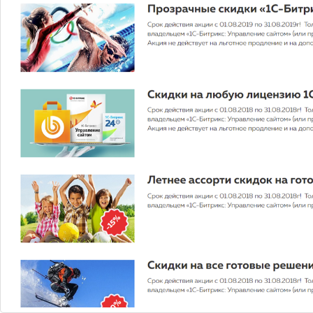
Описание
Характеристики
Видео
Работает начиная с редакции СТАРТ
1С-Битрикс
(5400 руб.) (полный
функционал без ограничений и
необходимости докупать модули,всё
как на демо-версии)