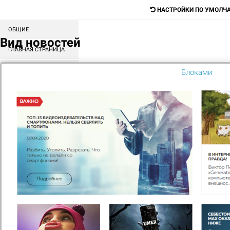
НАСТРОЙКИ ПО УМОЛЧ
ОБЩИЕ
Digital-агентство для продажи любых
Вид новостей
товаров и услуг
ГЛАВНАЯ СТРАНИЦА
СОРТИРОВКА БЛОКОВ
Блоками
Поиск
КАТАЛОГ
МЕНЮ
КОНТЕНТ
ГЛАВНАЯ
ГОТОВЫЕ САЙТЫ
REM-S: РЕМОНТ И СТРОЙКА
-14%