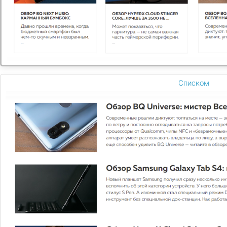
Продающая главная страница сайта
.
Главная страница решения сделана таким
образом, чтобы максимально увеличить покупку
услуг на сайте:
- Удобные формы для покупателя «Обратный
звонок» и «Оставить заявку»
- Главный баннер для самых важных сообщений
- Лента ключевых преимуществ компании
Списком
- Блок основных услуг
- Последние работы и отзывы клиентов
Если Вы собираетесь купить
решение и у Вас есть вопросы или
нужна помощь в установке, напишите
нам
samovar-web@bk.ru
и мы
обязательно подскажем,так же все
наши контакты Вы можете найти на
сайте
http://samovar-web.ru/