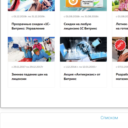
МОБИЛЬНАЯ ВЕРСИЯ (АДАПТИВ)
ЛЁГКИЙ ДИЗАЙН
БЕСПЛАТНАЯ УСТАНОВКА
ПОДДЕРЖКА КОМПОЗИТА
ВЫБОР ЦВЕТА
Поделиться
Сравнить
В избранное
Как установить
Покупка и установка
Оплата
Множество форм оплаты
Списком
Техподдержка
Бесплатно 1 год