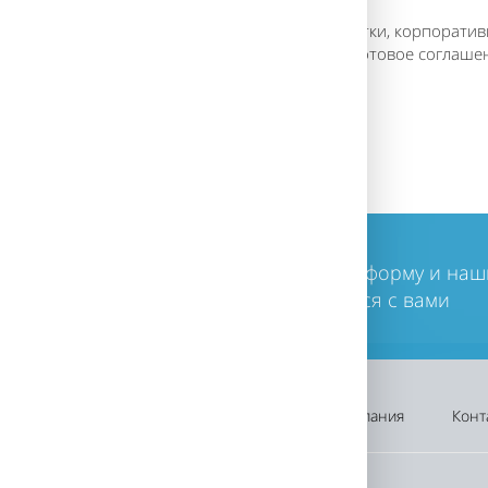
едназначена для сайта любой сложности: визитки, корпоратив
есть возможность подключения онлайн-кассы и готовое соглаш
 и на льготное продление.
ли у вас остались вопросы, заполните форму и наш
ециалисты в ближайшее время свяжутся с вами
Оплата
Каталог
Акции
Компания
Конт