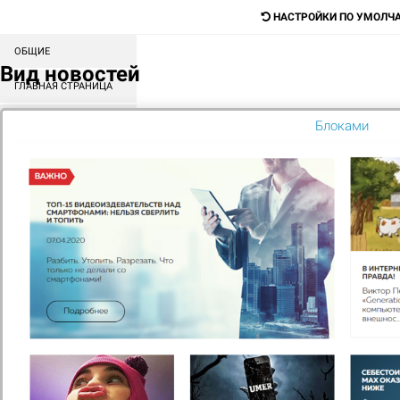
НАСТРОЙКИ ПО УМОЛЧ
ОБЩИЕ
Digital-агентство для продажи любых
Вид новостей
товаров и услуг
ГЛАВНАЯ СТРАНИЦА
СОРТИРОВКА БЛОКОВ
Блоками
Поиск
КАТАЛОГ
МЕНЮ
КОНТЕНТ
ГЛАВНАЯ
АКЦИИ
ЗИМНЕЕ ПАДЕНИЕ ЦЕН НА
ЛИЦЕНЗИИ
Зимнее падение цен на лицензии
Срок действия акции с 29.11.2023 по 29.12.2024г!
Только сейчас скидка 15% на лицензию 1С Битрикс.