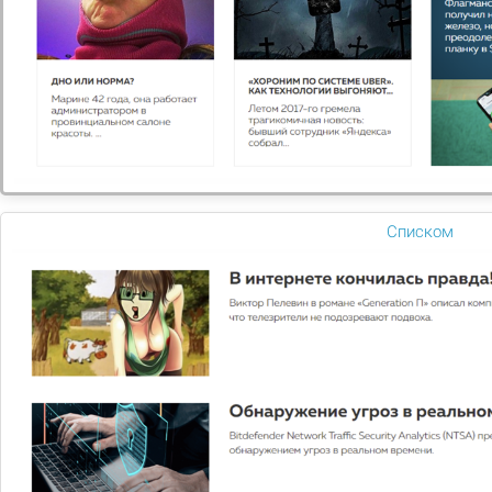
Платформа «1С-Битрикс: Управление сайтом»
предназначена для сайта любой сложности: визитки,
корпоративного или интернет-магазинов с ассортиментом
от 2 до 2 000 000 единиц товара. В продукте есть
возможность подключения онлайн-кассы и готовое
соглашение об обработке персональных данных.
Скидка не действует на редакцию «Первый сайт» и на
льготное продление.
Списком
Возврат к списку
Вам нужна
консультация?